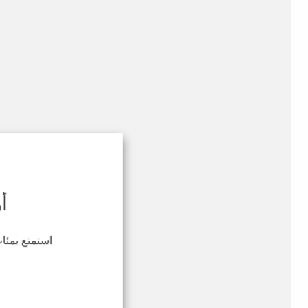
أ
استمتع بمئات