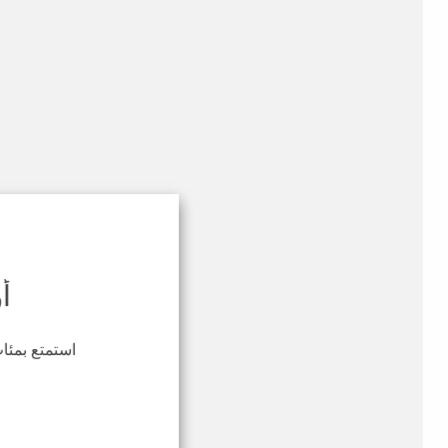
أ
استمتع بمئات