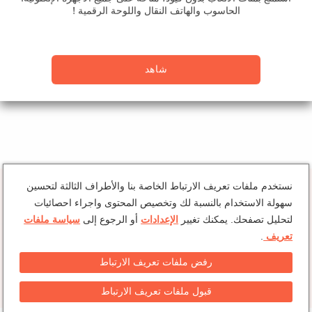
الحاسوب والهاتف النقال واللوحة الرقمية !
شاهد
Play
Mute
Current Time
0:00
/
Duration
0:00
نستخدم ملفات تعريف الارتباط الخاصة بنا والأطراف الثالثة لتحسين
Loaded
: 0%
سهولة الاستخدام بالنسبة لك وتخصيص المحتوى واجراء احصائيات
Progress
:
لتحليل تصفحك. يمكنك تغيير
الإعدادات
أو الرجوع إلى
سياسة ملفات
0%
تعريف
.
LIVE
Stream Type
Remaining Time
-0:00
حماية البيانات
سياسة الكوكيز
رفض ملفات تعريف الارتباط
Playback Rate
قبول ملفات تعريف الارتباط
1x